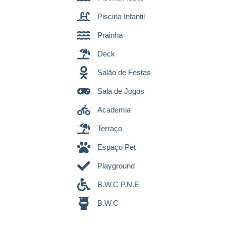
Piscina Infantil
Prainha
Deck
Salão de Festas
Sala de Jogos
Academia
Terraço
Espaço Pet
Playground
B.W.C P.N.E
B.W.C